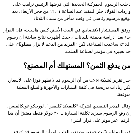
دخلت الرسوم الجمركية الجديدة التي فرضها الرئيس ترامب على
واردات الفولاذ حيّز التنفيذ عند الساعة ١٢:٠١ من فجر الأربعاء، بعد
توقيع مرسوم رئاسي في وقت متأخر من مساء الثلاثاء.
ووفق المستشار الاقتصادي في البيت الأبيض كيفن هاسيت، فإن القرار
جاء بعد "دراسة معمقة للبيانات"، حيث أظهرت نتائج سابقة أن رسوم
الـ٢٥٪ ساعدت الصناعة، لكن "المزيد من الدعم لا يزال مطلوبًا"، على
حد تعبيره في مؤتمر لصناعة الصلب.
من يدفع الثمن؟ المستهلك أم المصنع؟
حذر تقرير لشبكة CNN من أن الرسوم قد لا تظهر فورًا على الأسعار،
لكن زيادات تدريجية في كلفة السيارات والأجهزة والسلع المعلبة
متوقعة.
وقال المدير التنفيذي لشركة "كليفلاند كليفس"، لورينكو غونكالفيس،
إن رفع الرسوم سيزيد تكلفة السيارة بـ٣٠٠ دولار فقط، معتبرًا أن هذا
الرقم "غير مؤثر على قرار الشراء".
في المقابل، نبّهت جمعية مصنعي العلب إلى أن الرسوم قد "ترفع