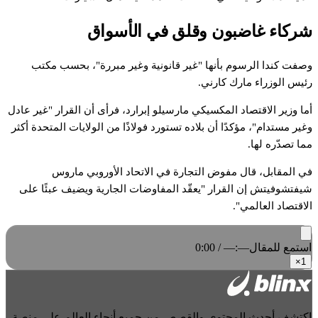
شركاء غاضبون وقلق في الأسواق
وصفت كندا الرسوم بأنها "غير قانونية وغير مبررة"، بحسب مكتب
رئيس الوزراء مارك كارني.
أما وزير الاقتصاد المكسيكي مارسيلو إبرارد، فرأى أن القرار "غير عادل
وغير مستدام"، مؤكدًا أن بلاده تستورد فولاذًا من الولايات المتحدة أكثر
مما تصدّره لها.
في المقابل، قال مفوض التجارة في الاتحاد الأوروبي ماروس
شيفتشوفيتش إن القرار "يعقّد المفاوضات الجارية ويضيف عبئًا على
الاقتصاد العالمي".
استمع للمقال
0:00 / —:—
×
1
اكتشف أحدث المحتوى والقصص من جميع أنحاء العالم على منصة