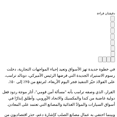
دقيقتان قراءة
في خطوة جديدة تهز الأسواق وتعيد إحياء المواجهات التجارية، دخلت
رسوم الاستيراد الجديدة التي فرضها الرئيس الأميركي، دونالد ترامب،
على الفولاذ حيّز التنفيذ فجر اليوم الأربعاء، لترتفع من ٢٥٪ إلى ٥٠٪.
القرار، الذي وصفه ترامب بأنه "مسألة أمن قومي"، أثار موجة ردود فعل
دولية غاضبة من كندا والمكسيك والاتحاد الأوروبي، وأطلق إنذارًا في
أسواق السيارات والموادّ الغذائية والمصانع التي تعتمد على المعادن.
وبينما احتفى به عمال مصانع الصلب كإشارة دعم، حذر اقتصاديون من