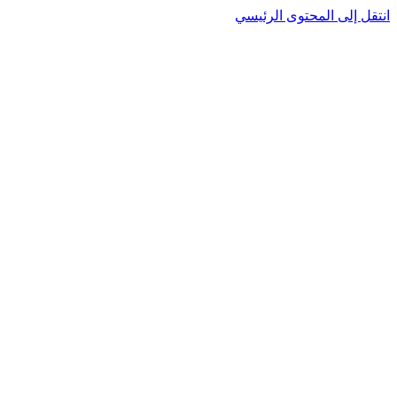
انتقل إلى المحتوى الرئيسي