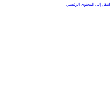
انتقل إلى المحتوى الرئيسي