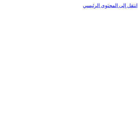
انتقل إلى المحتوى الرئيسي