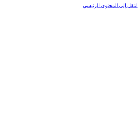
انتقل إلى المحتوى الرئيسي