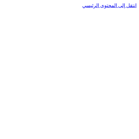
انتقل إلى المحتوى الرئيسي