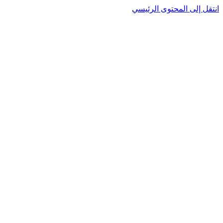
انتقل إلى المحتوى الرئيسي