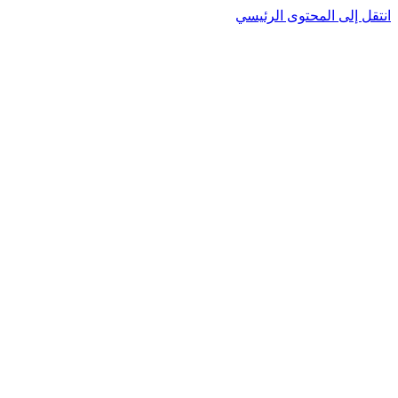
انتقل إلى المحتوى الرئيسي