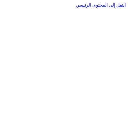
انتقل إلى المحتوى الرئيسي