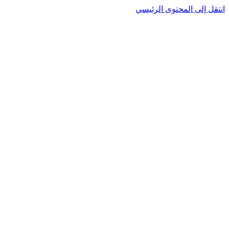
انتقل إلى المحتوى الرئيسي