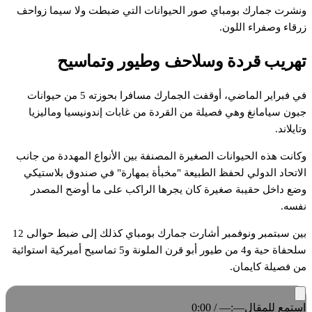
ونشرت جمارك بومباي صور الحيوانات التي ضبطت ولا سيما زواحف
زرقاء وصفراء اللون.
تهريب قردة وسلاحف وطيور وتماسيح
في فبراير الماضي، أوقفت الجمارك مسافرا بحوزته 5 من حيوانات
جبون سيامانغ وهي فصيلة من القردة من غابات إندونيسيا وماليزيا
وتايلاند.
وكانت هذه الحيوانات الصغيرة المصنفة بين الأنواع المهددة من جانب
الاتحاد الدولي لحفظ الطبيعة "مخبأة بمهارة" في صندوق بلاستيكي
وضع داخل حقيبة صغيرة كان يجرها الراكب على ما أوضح المصدر
نفسه.
بين سبتمبر ونوفمبر أشارت جمارك بومباي كذلك إلى ضبط حوالى 12
سلحفاة حية و4 من طيور أبو قرن الملونة و5 تماسيح أميركية استوائية
من فصيلة كايمان.
استمع للمقال
0:00 / —:—